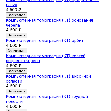
пазух
За
4 500 ₽
Ко
5 
Записаться
Компьютерная томография (КТ) основания
За
черепа
Ко
4 600 ₽
(о
5 
Записаться
Компьютерная томография (КТ) орбит
За
4 600 ₽
Ко
ше
Записаться
4 
Компьютерная томография (КТ) костей
лицевого черепа
За
4 600 ₽
Ко
по
Записаться
5 
Компьютерная томография (КТ) височной
области
За
4 600 ₽
Ко
по
Записаться
5 
Компьютерная томография (КТ) грудной
полости
За
4 600 ₽
Ко