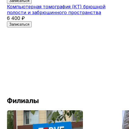
кр
Записаться
5 
Компьютерная томография (КТ) брюшной
полости и забрюшинного пространства
За
6 400 ₽
Ко
пр
Записаться
5 
За
Филиалы