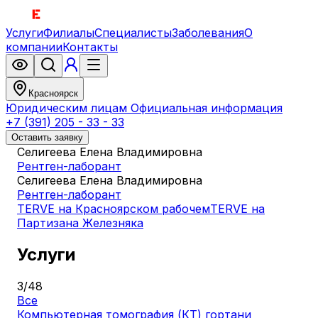
Услуги
Филиалы
Специалисты
Заболевания
О
компании
Контакты
Красноярск
Юридическим лицам
Официальная информация
+7 (391) 205 - 33 - 33
Оставить заявку
Селигеева Елена Владимировна
Рентген-лаборант
Селигеева Елена Владимировна
Рентген-лаборант
TERVE на Красноярском рабочем
TERVE на
Партизана Железняка
Услуги
3
/
48
Все
Компьютерная томография (КТ) гортани