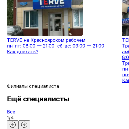
TERVE на Красноярском рабочем
TE
пн-пт: 08:00 — 21:00, сб-вс: 09:00 — 21:00
Тр
Как доехать?
ам
8:
Тр
пн
пн
Ка
Филиалы специалиста
Ещё специалисты
Все
1
/
4