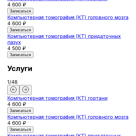
4 600 ₽
Записаться
Компьютерная томография (КТ) головного мозга
4 600 ₽
Записаться
Компьютерная томография (КТ) придаточных
пазух
4 500 ₽
Записаться
Услуги
1
/
48
Компьютерная томография (КТ) гортани
Ко
4 600 ₽
мо
6 
Записаться
Компьютерная томография (КТ) головного мозга
За
4 600 ₽
Ко
ки
Записаться
11 
Компьютерная томография (КТ) придаточных