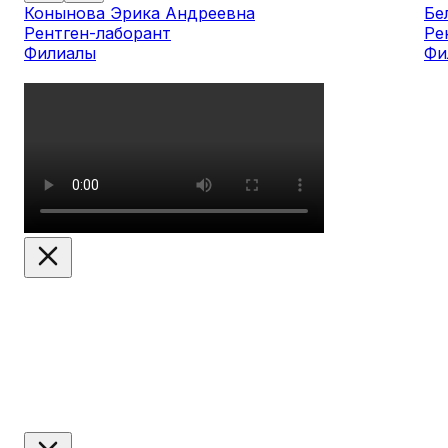
Конынова Эрика Андреевна
Бе
Рентген-лаборант
Ре
Филиалы
Фи