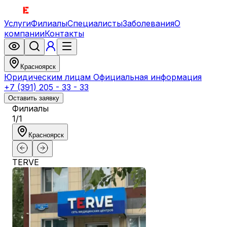
Услуги
Филиалы
Специалисты
Заболевания
О
компании
Контакты
Красноярск
Юридическим лицам
Официальная информация
+7 (391) 205 - 33 - 33
Оставить заявку
Филиалы
1
/
1
Красноярск
TERVE