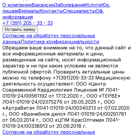
О компании
Вакансии
Заболевания
Услуги
Юр.
лицам
Филиалы
Контакты
Специалисты
Оф.
информация
+7 (391) 205 - 33 - 33
Оставить заявку
Согласие на обработку персональных
данных
Политика конфиденциальности
Обращаем ваше внимание на то, что данный сайт и
все информационные материалы и цены,
размещенные на сайте, носят информационный
характер и ни при каких условиях не являются
публичной офертой. Проверить актуальные цены
можно по телефону +7(391)205-33-33 Медицинскую
деятельность осуществляют: ООО «Центр
Современной Кардиологии» Лицензия № Л041-
01019-24/00561192 от 17.12.2020 г., ООО «ТЕРВЕ»
Л041-01019-24/02375276 от 29.05.2025 г., ООО
«АртраВита» Л041-01019-24/00340213 от 07.02.2020
г., ООО «Врачебное дело» Л041-01019-24/00291781
от 06.03.2014 г., ООО «ЦПМ КрасОптима» Л041-
01019-24/00338913 от 20.09.2018 г.
Согласие на обработку персональных