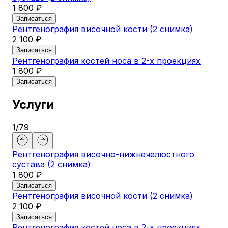
1 800 ₽
Записаться
Рентгенография височной кости (2 снимка)
2 100 ₽
Записаться
Рентгенография костей носа в 2-х проекциях
1 800 ₽
Записаться
Услуги
1
/
79
Рентгенография височно-нижнечелюстного
Ре
сустава (2 снимка)
1 
1 800 ₽
За
Ре
Записаться
Рентгенография височной кости (2 снимка)
1 
2 100 ₽
За
Ре
Записаться
Рентгенография костей носа в 2-х проекциях
1 