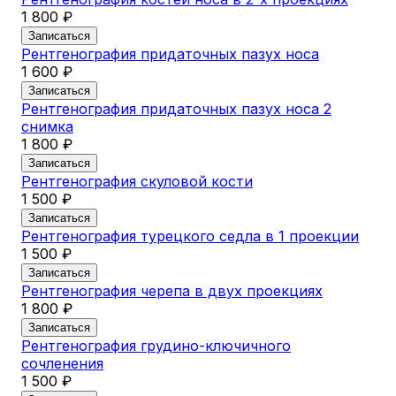
1 800 ₽
За
Ре
Записаться
Рентгенография придаточных пазух носа
1 
1 600 ₽
За
Ре
Записаться
Рентгенография придаточных пазух носа 2
1 
снимка
За
1 800 ₽
Ре
1 
Записаться
Рентгенография скуловой кости
За
1 500 ₽
Ре
1 
Записаться
Рентгенография турецкого седла в 1 проекции
За
1 500 ₽
Ре
1 
Записаться
Рентгенография черепа в двух проекциях
За
1 800 ₽
Ре
1 
Записаться
Рентгенография грудино-ключичного
За
сочленения
1 500 ₽