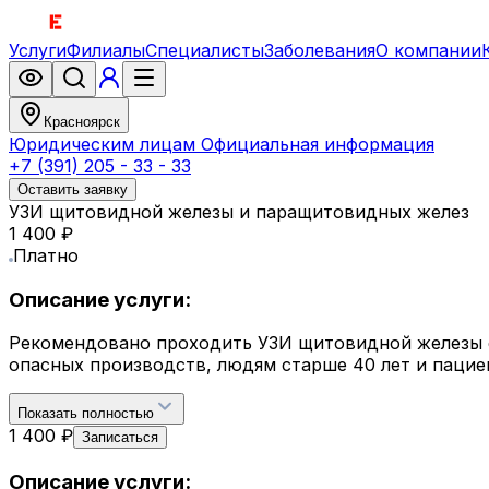
Услуги
Филиалы
Специалисты
Заболевания
О компании
Красноярск
Юридическим лицам
Официальная информация
+7 (391) 205 - 33 - 33
Оставить заявку
УЗИ щитовидной железы и паращитовидных желез
1 400 ₽
Платно
Описание услуги:
Рекомендовано проходить УЗИ щитовидной железы 
опасных производств, людям старше 40 лет и паци
Показать полностью
1 400 ₽
Записаться
Описание услуги: