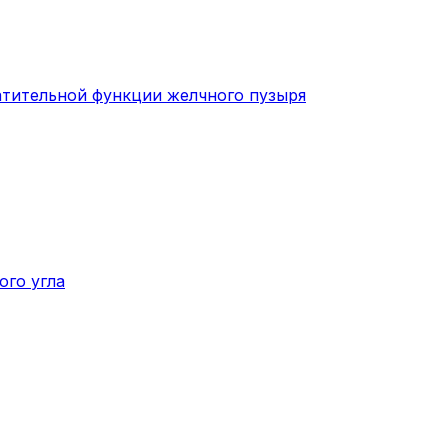
атительной функции желчного пузыря
ого угла