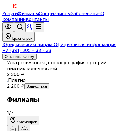
Услуги
Филиалы
Специалисты
Заболевания
О
компании
Контакты
Красноярск
Юридическим лицам
Официальная информация
+7 (391) 205 - 33 - 33
Оставить заявку
Ультразвуковая допплерография артерий
нижних конечностей
2 200 ₽
Платно
2 200 ₽
Записаться
Филиалы
1
/
7
Красноярск