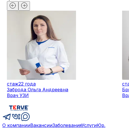
стаж
22 года
ст
Заброда Ольга Андреевна
Бр
Врач УЗИ
Вр
О компании
Вакансии
Заболевания
Услуги
Юр.