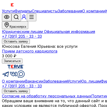
Услуги
Филиалы
Специалисты
Заболевания
О компании
Красноярск
Юридическим лицам
Официальная информация
+7 (391) 205 - 33 - 33
Оставить заявку
Юносова Евгения Юрьевна: все услуги
Прием детского кардиолога
3 000 ₽
Записаться
О компании
Вакансии
Заболевания
Услуги
Юр. лицам
Фи
+7 (391) 205 - 33 - 33
Оставить заявку
Согласие на обработку персональных данных
Полити
Обращаем ваше внимание на то, что данный сайт и 
каких условиях не являются публичной офертой. Пр