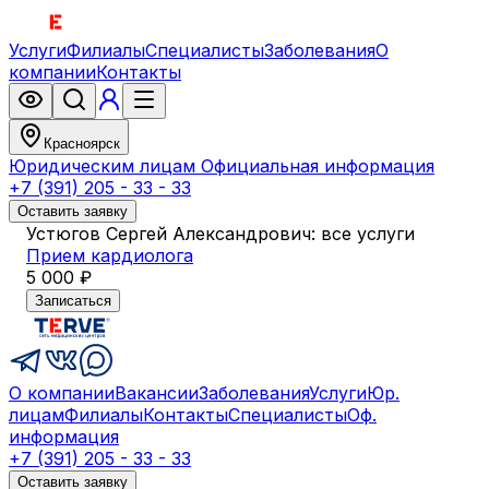
Услуги
Филиалы
Специалисты
Заболевания
О
компании
Контакты
Красноярск
Юридическим лицам
Официальная информация
+7 (391) 205 - 33 - 33
Оставить заявку
Устюгов Сергей Александрович: все услуги
Прием кардиолога
5 000 ₽
Записаться
О компании
Вакансии
Заболевания
Услуги
Юр.
лицам
Филиалы
Контакты
Специалисты
Оф.
информация
+7 (391) 205 - 33 - 33
Оставить заявку