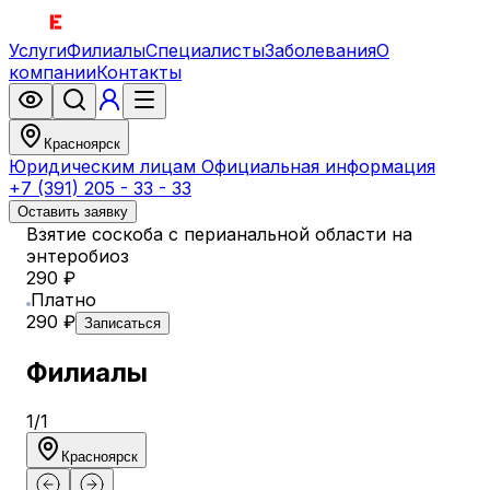
Услуги
Филиалы
Специалисты
Заболевания
О
компании
Контакты
Красноярск
Юридическим лицам
Официальная информация
+7 (391) 205 - 33 - 33
Оставить заявку
Взятие соскоба с перианальной области на
энтеробиоз
290 ₽
Платно
290 ₽
Записаться
Филиалы
1
/
1
Красноярск