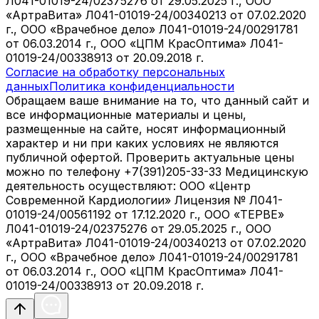
Л041-01019-24/02375276 от 29.05.2025 г., ООО
«АртраВита» Л041-01019-24/00340213 от 07.02.2020
г., ООО «Врачебное дело» Л041-01019-24/00291781
от 06.03.2014 г., ООО «ЦПМ КрасОптима» Л041-
01019-24/00338913 от 20.09.2018 г.
Согласие на обработку персональных
данных
Политика конфиденциальности
Обращаем ваше внимание на то, что данный сайт и
все информационные материалы и цены,
размещенные на сайте, носят информационный
характер и ни при каких условиях не являются
публичной офертой. Проверить актуальные цены
можно по телефону +7(391)205-33-33 Медицинскую
деятельность осуществляют: ООО «Центр
Современной Кардиологии» Лицензия № Л041-
01019-24/00561192 от 17.12.2020 г., ООО «ТЕРВЕ»
Л041-01019-24/02375276 от 29.05.2025 г., ООО
«АртраВита» Л041-01019-24/00340213 от 07.02.2020
г., ООО «Врачебное дело» Л041-01019-24/00291781
от 06.03.2014 г., ООО «ЦПМ КрасОптима» Л041-
01019-24/00338913 от 20.09.2018 г.