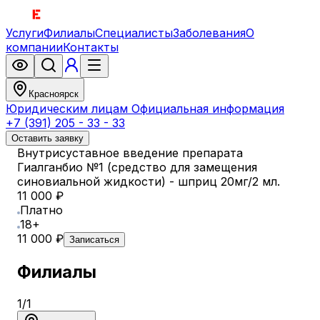
Услуги
Филиалы
Специалисты
Заболевания
О
компании
Контакты
Красноярск
Юридическим лицам
Официальная информация
+7 (391) 205 - 33 - 33
Оставить заявку
Внутрисуставное введение препарата
Гиалганбио №1 (средство для замещения
синовиальной жидкости) - шприц 20мг/2 мл.
11 000 ₽
Платно
18+
11 000 ₽
Записаться
Филиалы
1
/
1