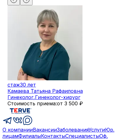
стаж
30 лет
Камаева Татьяна Рафаиловна
Гинеколог
,
Гинеколог-хирург
Стоимость приема:
от 3 500 ₽
О компании
Вакансии
Заболевания
Услуги
Юр.
лицам
Филиалы
Контакты
Специалисты
Оф.