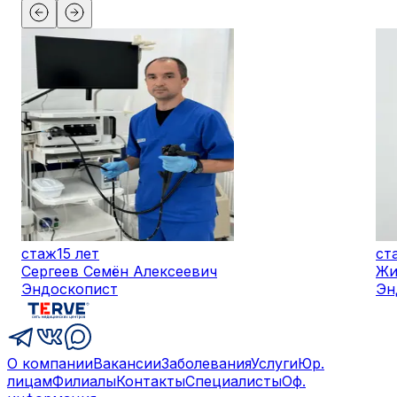
стаж
15 лет
ст
Сергеев Семён Алексеевич
Жи
Эндоскопист
Эн
О компании
Вакансии
Заболевания
Услуги
Юр.
лицам
Филиалы
Контакты
Специалисты
Оф.