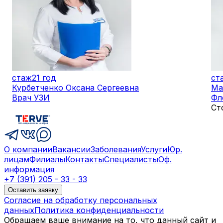
стаж
21 год
ст
Курбетченко Оксана Сергеевна
Ма
Врач УЗИ
Фл
Ст
О компании
Вакансии
Заболевания
Услуги
Юр.
лицам
Филиалы
Контакты
Специалисты
Оф.
информация
+7 (391) 205 - 33 - 33
Оставить заявку
Согласие на обработку персональных
данных
Политика конфиденциальности
Обращаем ваше внимание на то, что данный сайт и