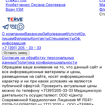
Курбетченко Оксана Сергеевна
Ма
Врач УЗИ
Фл
Ст
О компании
Вакансии
Заболевания
Услуги
Юр.
лицам
Филиалы
Контакты
Специалисты
Оф.
информация
+7 (391) 205 - 33 - 33
Оставить заявку
Согласие на обработку персональных
данных
Политика конфиденциальности
Обращаем ваше внимание на то, что данный сайт и
все информационные материалы и цены,
размещенные на сайте, носят информационный
характер и ни при каких условиях не являются
публичной офертой. Проверить актуальные цены
можно по телефону +7(391)205-33-33 Медицинскую
деятельность осуществляют: ООО «Центр
Современной Кардиологии» Лицензия № Л041-
01019-24/00561192 от 17.12.2020 г., ООО «ТЕРВЕ»