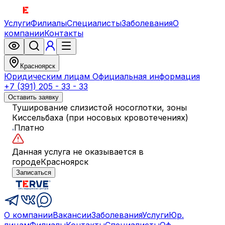
Услуги
Филиалы
Специалисты
Заболевания
О
компании
Контакты
Красноярск
Юридическим лицам
Официальная информация
+7 (391) 205 - 33 - 33
Оставить заявку
Туширование слизистой носоглотки, зоны
Киссельбаха (при носовых кровотечениях)
Платно
Данная услуга не оказывается в
городе
Красноярск
Записаться
О компании
Вакансии
Заболевания
Услуги
Юр.