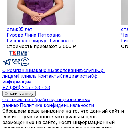
стаж
35 лет
ст
Гурова Лина Петровна
Че
Гинеколог-хирург
,
Гинеколог
Ги
Стоимость приема:
от 3 000 ₽
Ст
О компании
Вакансии
Заболевания
Услуги
Юр.
лицам
Филиалы
Контакты
Специалисты
Оф.
информация
+7 (391) 205 - 33 - 33
Оставить заявку
Согласие на обработку персональных
данных
Политика конфиденциальности
Обращаем ваше внимание на то, что данный сайт и
все информационные материалы и цены,
размещенные на сайте, носят информационный
характер и ни при каких условиях не являются