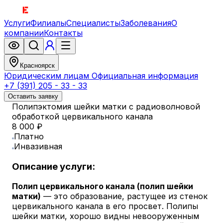
Услуги
Филиалы
Специалисты
Заболевания
О
компании
Контакты
Красноярск
Юридическим лицам
Официальная информация
+7 (391) 205 - 33 - 33
Оставить заявку
Полипэктомия шейки матки с радиоволновой
обработкой цервикального канала
8 000 ₽
Платно
Инвазивная
Описание услуги:
Полип цервикального канала (полип шейки
матки)
— это образование, растущее из стенок
цервикального канала в его просвет. Полипы
шейки матки, хорошо видны невооруженным