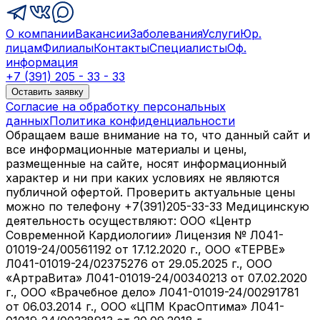
О компании
Вакансии
Заболевания
Услуги
Юр.
лицам
Филиалы
Контакты
Специалисты
Оф.
информация
+7 (391) 205 - 33 - 33
Оставить заявку
Согласие на обработку персональных
данных
Политика конфиденциальности
Обращаем ваше внимание на то, что данный сайт и
все информационные материалы и цены,
размещенные на сайте, носят информационный
характер и ни при каких условиях не являются
публичной офертой. Проверить актуальные цены
можно по телефону +7(391)205-33-33 Медицинскую
деятельность осуществляют: ООО «Центр
Современной Кардиологии» Лицензия № Л041-
01019-24/00561192 от 17.12.2020 г., ООО «ТЕРВЕ»
Л041-01019-24/02375276 от 29.05.2025 г., ООО
«АртраВита» Л041-01019-24/00340213 от 07.02.2020
г., ООО «Врачебное дело» Л041-01019-24/00291781
от 06.03.2014 г., ООО «ЦПМ КрасОптима» Л041-