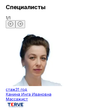
Специалисты
1
/
1
стаж
31 год
Канина Инга Ивановна
Массажист