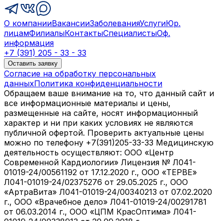
О компании
Вакансии
Заболевания
Услуги
Юр.
лицам
Филиалы
Контакты
Специалисты
Оф.
информация
+7 (391) 205 - 33 - 33
Оставить заявку
Согласие на обработку персональных
данных
Политика конфиденциальности
Обращаем ваше внимание на то, что данный сайт и
все информационные материалы и цены,
размещенные на сайте, носят информационный
характер и ни при каких условиях не являются
публичной офертой. Проверить актуальные цены
можно по телефону +7(391)205-33-33 Медицинскую
деятельность осуществляют: ООО «Центр
Современной Кардиологии» Лицензия № Л041-
01019-24/00561192 от 17.12.2020 г., ООО «ТЕРВЕ»
Л041-01019-24/02375276 от 29.05.2025 г., ООО
«АртраВита» Л041-01019-24/00340213 от 07.02.2020
г., ООО «Врачебное дело» Л041-01019-24/00291781
от 06.03.2014 г., ООО «ЦПМ КрасОптима» Л041-