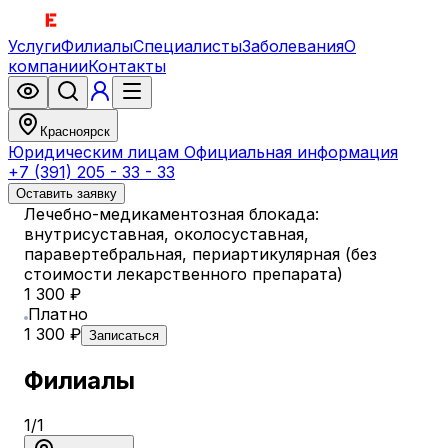
Услуги
Филиалы
Специалисты
Заболевания
О
компании
Контакты
Красноярск
Юридическим лицам
Официальная информация
+7 (391) 205 - 33 - 33
Оставить заявку
Лечебно-медикаментозная блокада:
внутрисуставная, околосуставная,
паравертебральная, периартикулярная (без
стоимости лекарcтвенного препарата)
1 300 ₽
Платно
1 300 ₽
Записаться
Филиалы
1
/
1