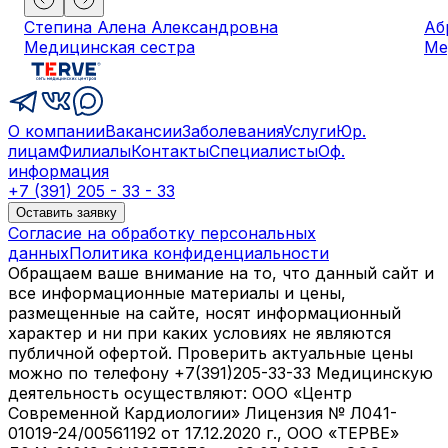
Степина Алена Александровна
Аб
Медицинская сестра
Ме
О компании
Вакансии
Заболевания
Услуги
Юр.
лицам
Филиалы
Контакты
Специалисты
Оф.
информация
+7 (391) 205 - 33 - 33
Оставить заявку
Согласие на обработку персональных
данных
Политика конфиденциальности
Обращаем ваше внимание на то, что данный сайт и
все информационные материалы и цены,
размещенные на сайте, носят информационный
характер и ни при каких условиях не являются
публичной офертой. Проверить актуальные цены
можно по телефону +7(391)205-33-33 Медицинскую
деятельность осуществляют: ООО «Центр
Современной Кардиологии» Лицензия № Л041-
01019-24/00561192 от 17.12.2020 г., ООО «ТЕРВЕ»