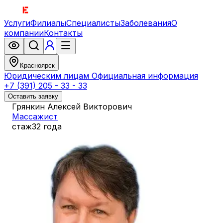
Услуги
Филиалы
Специалисты
Заболевания
О
компании
Контакты
Красноярск
Юридическим лицам
Официальная информация
+7 (391) 205 - 33 - 33
Оставить заявку
Грянкин Алексей Викторович
Массажист
стаж
32 года