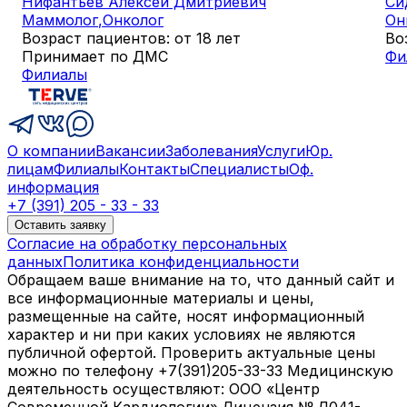
Нифантьев Алексей Дмитриевич
Си
Маммолог
,
Онколог
Он
Возраст пациентов: от 18 лет
Во
Принимает по ДМС
Фи
Филиалы
О компании
Вакансии
Заболевания
Услуги
Юр.
лицам
Филиалы
Контакты
Специалисты
Оф.
информация
+7 (391) 205 - 33 - 33
Оставить заявку
Согласие на обработку персональных
данных
Политика конфиденциальности
Обращаем ваше внимание на то, что данный сайт и
все информационные материалы и цены,
размещенные на сайте, носят информационный
характер и ни при каких условиях не являются
публичной офертой. Проверить актуальные цены
можно по телефону +7(391)205-33-33 Медицинскую
деятельность осуществляют: ООО «Центр