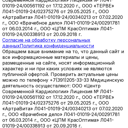
Современной Кардиологии» Лицензия № Л041-
01019-24/00561192 от 17.12.2020 г., ООО «ТЕРВЕ»
Л041-01019-24/02375276 от 29.05.2025 г., ООО
«АртраВита» Л041-01019-24/00340213 от 07.02.2020
г., ООО «Врачебное дело» Л041-01019-24/00291781
от 06.03.2014 г., ООО «ЦПМ КрасОптима» Л041-
01019-24/00338913 от 20.09.2018 г.
Согласие на обработку персональных
данных
Политика конфиденциальности
Обращаем ваше внимание на то, что данный сайт и
все информационные материалы и цены,
размещенные на сайте, носят информационный
характер и ни при каких условиях не являются
публичной офертой. Проверить актуальные цены
можно по телефону +7(391)205-33-33 Медицинскую
деятельность осуществляют: ООО «Центр
Современной Кардиологии» Лицензия № Л041-
01019-24/00561192 от 17.12.2020 г., ООО «ТЕРВЕ»
Л041-01019-24/02375276 от 29.05.2025 г., ООО
«АртраВита» Л041-01019-24/00340213 от 07.02.2020
г., ООО «Врачебное дело» Л041-01019-24/00291781
от 06.03.2014 г., ООО «ЦПМ КрасОптима» Л041-
01019-24/00338913 от 20.09.2018 г.