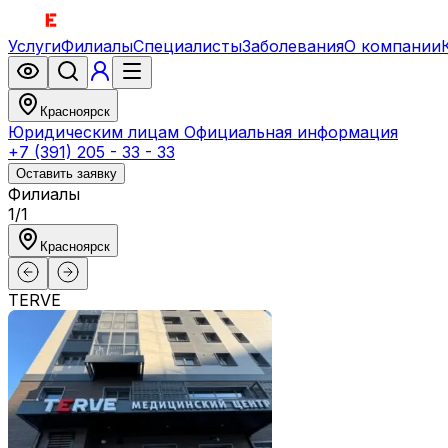
Услуги
Филиалы
Специалисты
Заболевания
О компании
Красноярск
Юридическим лицам
Официальная информация
+7 (391) 205 - 33 - 33
Оставить заявку
Филиалы
1
/
1
Красноярск
TERVE