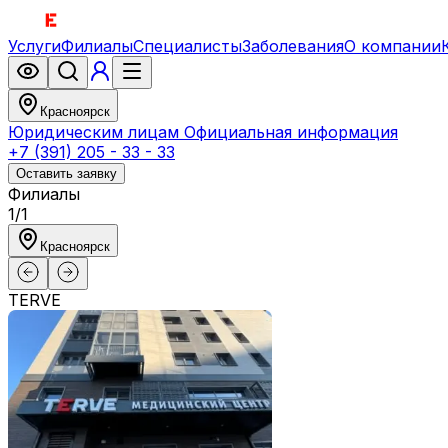
Услуги
Филиалы
Специалисты
Заболевания
О компании
Красноярск
Юридическим лицам
Официальная информация
+7 (391) 205 - 33 - 33
Оставить заявку
Филиалы
1
/
1
Красноярск
TERVE