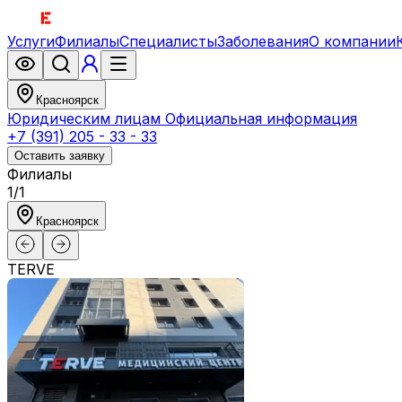
Услуги
Филиалы
Специалисты
Заболевания
О компании
Красноярск
Юридическим лицам
Официальная информация
+7 (391) 205 - 33 - 33
Оставить заявку
Филиалы
1
/
1
Красноярск
TERVE