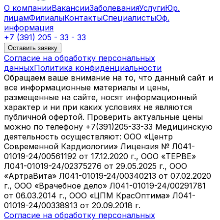
О компании
Вакансии
Заболевания
Услуги
Юр.
лицам
Филиалы
Контакты
Специалисты
Оф.
информация
+7 (391) 205 - 33 - 33
Оставить заявку
Согласие на обработку персональных
данных
Политика конфиденциальности
Обращаем ваше внимание на то, что данный сайт и
все информационные материалы и цены,
размещенные на сайте, носят информационный
характер и ни при каких условиях не являются
публичной офертой. Проверить актуальные цены
можно по телефону +7(391)205-33-33 Медицинскую
деятельность осуществляют: ООО «Центр
Современной Кардиологии» Лицензия № Л041-
01019-24/00561192 от 17.12.2020 г., ООО «ТЕРВЕ»
Л041-01019-24/02375276 от 29.05.2025 г., ООО
«АртраВита» Л041-01019-24/00340213 от 07.02.2020
г., ООО «Врачебное дело» Л041-01019-24/00291781
от 06.03.2014 г., ООО «ЦПМ КрасОптима» Л041-
01019-24/00338913 от 20.09.2018 г.
Согласие на обработку персональных