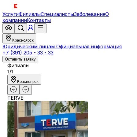
Услуги
Филиалы
Специалисты
Заболевания
О
компании
Контакты
Красноярск
Юридическим лицам
Официальная информация
+7 (391) 205 - 33 - 33
Оставить заявку
Филиалы
1
/
1
Красноярск
TERVE