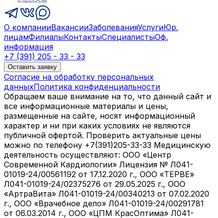
О компании
Вакансии
Заболевания
Услуги
Юр.
лицам
Филиалы
Контакты
Специалисты
Оф.
информация
+7 (391) 205 - 33 - 33
Оставить заявку
Согласие на обработку персональных
данных
Политика конфиденциальности
Обращаем ваше внимание на то, что данный сайт и
все информационные материалы и цены,
размещенные на сайте, носят информационный
характер и ни при каких условиях не являются
публичной офертой. Проверить актуальные цены
можно по телефону +7(391)205-33-33 Медицинскую
деятельность осуществляют: ООО «Центр
Современной Кардиологии» Лицензия № Л041-
01019-24/00561192 от 17.12.2020 г., ООО «ТЕРВЕ»
Л041-01019-24/02375276 от 29.05.2025 г., ООО
«АртраВита» Л041-01019-24/00340213 от 07.02.2020
г., ООО «Врачебное дело» Л041-01019-24/00291781
от 06.03.2014 г., ООО «ЦПМ КрасОптима» Л041-