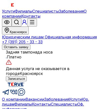
Услуги
Филиалы
Специалисты
Заболевания
О
компании
Контакты
Красноярск
Юридическим лицам
Официальная информация
+7 (391) 205 - 33 - 33
Оставить заявку
Задняя тампонада носа
Платно
Данная услуга не оказывается в
городе
Красноярск
Записаться
О компании
Вакансии
Заболевания
Услуги
Юр.
лицам
Филиалы
Контакты
Специалисты
Оф.