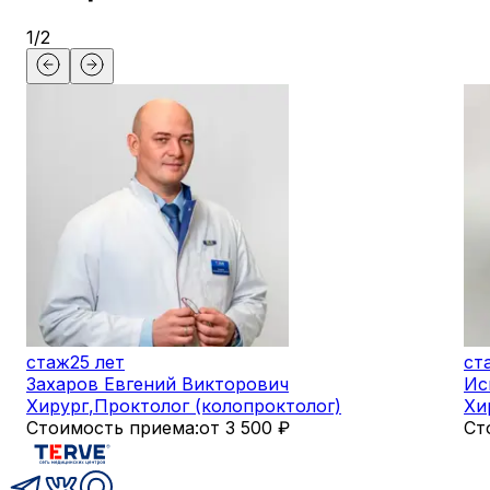
1
/
2
стаж
25 лет
ст
Захаров Евгений Викторович
Ис
Хирург
,
Проктолог (колопроктолог)
Хи
Стоимость приема:
от 3 500 ₽
Ст