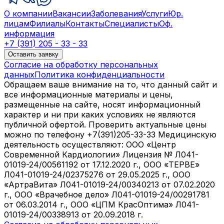
О компании
Вакансии
Заболевания
Услуги
Юр.
лицам
Филиалы
Контакты
Специалисты
Оф.
информация
+7 (391) 205 - 33 - 33
Оставить заявку
Согласие на обработку персональных
данных
Политика конфиденциальности
Обращаем ваше внимание на то, что данный сайт и
все информационные материалы и цены,
размещенные на сайте, носят информационный
характер и ни при каких условиях не являются
публичной офертой. Проверить актуальные цены
можно по телефону +7(391)205-33-33 Медицинскую
деятельность осуществляют: ООО «Центр
Современной Кардиологии» Лицензия № Л041-
01019-24/00561192 от 17.12.2020 г., ООО «ТЕРВЕ»
Л041-01019-24/02375276 от 29.05.2025 г., ООО
«АртраВита» Л041-01019-24/00340213 от 07.02.2020
г., ООО «Врачебное дело» Л041-01019-24/00291781
от 06.03.2014 г., ООО «ЦПМ КрасОптима» Л041-
01019-24/00338913 от 20.09.2018 г.