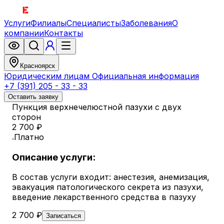
Услуги
Филиалы
Специалисты
Заболевания
О
компании
Контакты
Красноярск
Юридическим лицам
Официальная информация
+7 (391) 205 - 33 - 33
Оставить заявку
Пункция верхнечелюстной пазухи с двух
сторон
2 700 ₽
Платно
Описание услуги:
В состав услуги входит: анестезия, анемизация,
эвакуация патологического секрета из пазухи,
введение лекарственного средства в пазуху
2 700 ₽
Записаться