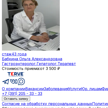
стаж
43 года
Бабкина Ольга Александровна
Гастроэнтеролог
,
Гепатолог
,
Терапевт
Стоимость приема:
от 3 500 ₽
О компании
Вакансии
Заболевания
Услуги
Юр. лицам
Фи
+7 (391) 205 - 33 - 33
Оставить заявку
Согласие на обработку персональных данных
Полити