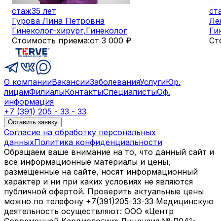
стаж
35 лет
ст
Гурова Лина Петровна
Ле
Гинеколог-хирург
,
Гинеколог
Ги
Стоимость приема:
от 3 000 ₽
Ст
О компании
Вакансии
Заболевания
Услуги
Юр.
лицам
Филиалы
Контакты
Специалисты
Оф.
информация
+7 (391) 205 - 33 - 33
Оставить заявку
Согласие на обработку персональных
данных
Политика конфиденциальности
Обращаем ваше внимание на то, что данный сайт и
все информационные материалы и цены,
размещенные на сайте, носят информационный
характер и ни при каких условиях не являются
публичной офертой. Проверить актуальные цены
можно по телефону +7(391)205-33-33 Медицинскую
деятельность осуществляют: ООО «Центр
Современной Кардиологии» Лицензия № Л041-