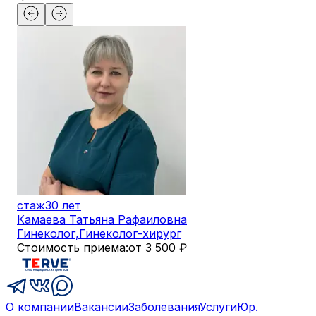
стаж
30 лет
Камаева Татьяна Рафаиловна
Гинеколог
,
Гинеколог-хирург
Стоимость приема:
от 3 500 ₽
О компании
Вакансии
Заболевания
Услуги
Юр.