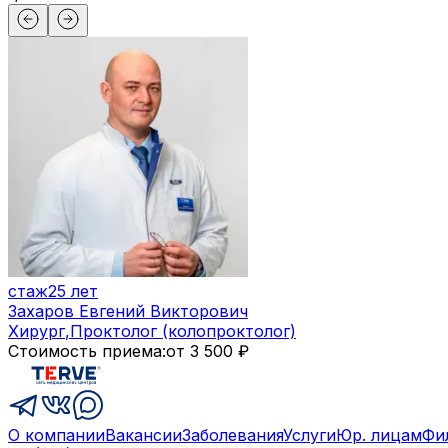
стаж
25 лет
Захаров Евгений Викторович
Хирург
,
Проктолог (колопроктолог)
Стоимость приема:
от 3 500 ₽
О компании
Вакансии
Заболевания
Услуги
Юр. лицам
Фи