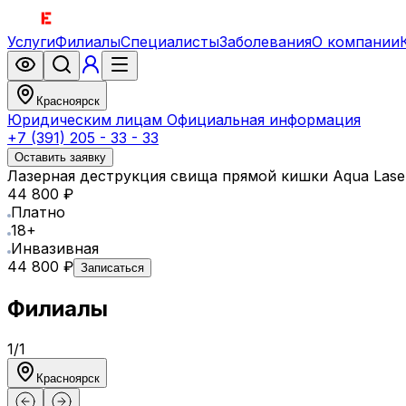
Услуги
Филиалы
Специалисты
Заболевания
О компании
Красноярск
Юридическим лицам
Официальная информация
+7 (391) 205 - 33 - 33
Оставить заявку
Лазерная деструкция свища прямой кишки Aqua Laser F
44 800 ₽
Платно
18+
Инвазивная
44 800 ₽
Записаться
Филиалы
1
/
1
Красноярск