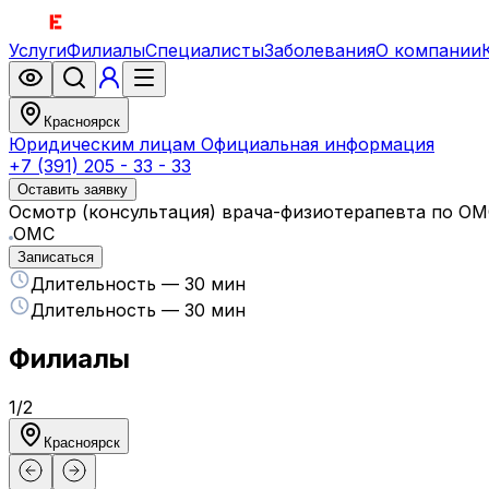
Услуги
Филиалы
Специалисты
Заболевания
О компании
Красноярск
Юридическим лицам
Официальная информация
+7 (391) 205 - 33 - 33
Оставить заявку
Осмотр (консультация) врача-физиотерапевта по О
ОМС
Записаться
Длительность — 30 мин
Длительность — 30 мин
Филиалы
1
/
2
Красноярск