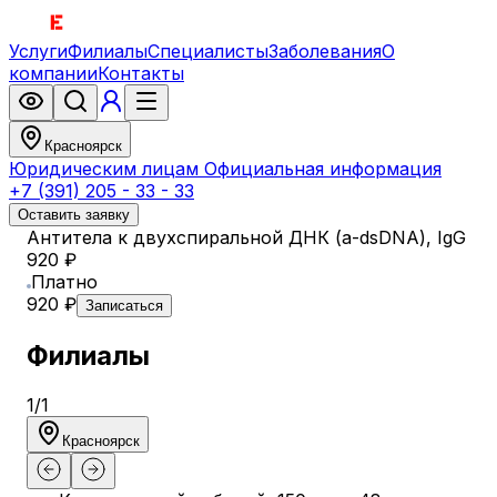
Услуги
Филиалы
Специалисты
Заболевания
О
компании
Контакты
Красноярск
Юридическим лицам
Официальная информация
+7 (391) 205 - 33 - 33
Оставить заявку
Антитела к двухспиральной ДНК (a-dsDNA), IgG
920 ₽
Платно
920 ₽
Записаться
Филиалы
1
/
1
Красноярск