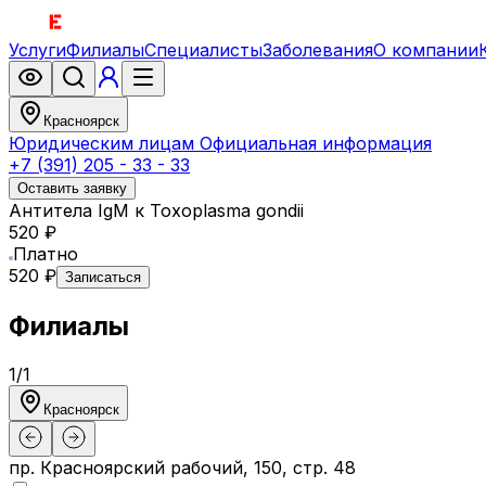
Услуги
Филиалы
Специалисты
Заболевания
О компании
Красноярск
Юридическим лицам
Официальная информация
+7 (391) 205 - 33 - 33
Оставить заявку
Антитела IgM к Toxoplasma gondii
520 ₽
Платно
520 ₽
Записаться
Филиалы
1
/
1
Красноярск
пр. Красноярский рабочий, 150, стр. 48