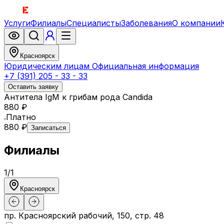
Услуги
Филиалы
Специалисты
Заболевания
О компании
Красноярск
Юридическим лицам
Официальная информация
+7 (391) 205 - 33 - 33
Оставить заявку
Антитела IgМ к грибам рода Candida
880 ₽
Платно
880 ₽
Записаться
Филиалы
1
/
1
Красноярск
пр. Красноярский рабочий, 150, стр. 48