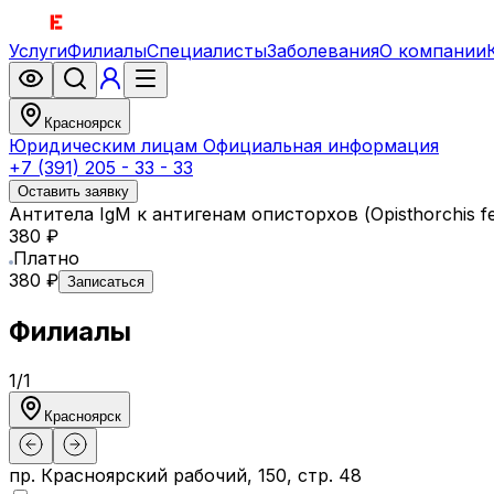
Услуги
Филиалы
Специалисты
Заболевания
О компании
Красноярск
Юридическим лицам
Официальная информация
+7 (391) 205 - 33 - 33
Оставить заявку
Антитела IgМ к антигенам описторхов (Opisthorchis fe
380 ₽
Платно
380 ₽
Записаться
Филиалы
1
/
1
Красноярск
пр. Красноярский рабочий, 150, стр. 48