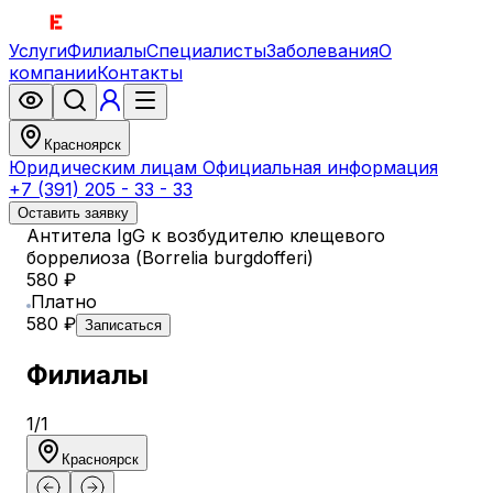
Услуги
Филиалы
Специалисты
Заболевания
О
компании
Контакты
Красноярск
Юридическим лицам
Официальная информация
+7 (391) 205 - 33 - 33
Оставить заявку
Антитела IgG к возбудителю клещевого
боррелиоза (Borrelia burgdofferi)
580 ₽
Платно
580 ₽
Записаться
Филиалы
1
/
1
Красноярск