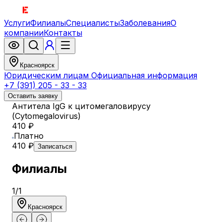
Услуги
Филиалы
Специалисты
Заболевания
О
компании
Контакты
Красноярск
Юридическим лицам
Официальная информация
+7 (391) 205 - 33 - 33
Оставить заявку
Антитела IgG к цитомегаловирусу
(Cytomegalovirus)
410 ₽
Платно
410 ₽
Записаться
Филиалы
1
/
1
Красноярск