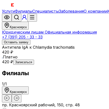
Услуги
Филиалы
Специалисты
Заболевания
О компании
Красноярск
Юридическим лицам
Официальная информация
+7 (391) 205 - 33 - 33
Оставить заявку
Антитела IgA к Chlamydia trachomatis
420 ₽
Платно
420 ₽
Записаться
Филиалы
1
/
1
Красноярск
пр. Красноярский рабочий, 150, стр. 48