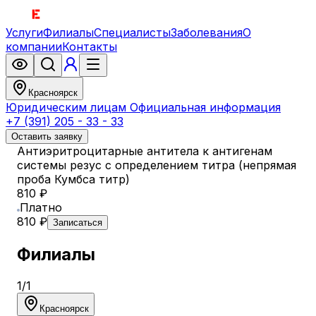
Услуги
Филиалы
Специалисты
Заболевания
О
компании
Контакты
Красноярск
Юридическим лицам
Официальная информация
+7 (391) 205 - 33 - 33
Оставить заявку
Антиэритроцитарные антитела к антигенам
системы резус с определением титра (непрямая
проба Кумбса титр)
810 ₽
Платно
810 ₽
Записаться
Филиалы
1
/
1
Красноярск