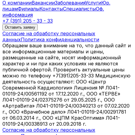
О компании
Вакансии
Заболевания
Услуги
Юр.
лицам
Филиалы
Контакты
Специалисты
Оф.
информация
+7 (391) 205 - 33 - 33
Оставить заявку
Согласие на обработку персональных
данных
Политика конфиденциальности
Обращаем ваше внимание на то, что данный сайт и
все информационные материалы и цены,
размещенные на сайте, носят информационный
характер и ни при каких условиях не являются
публичной офертой. Проверить актуальные цены
можно по телефону +7(391)205-33-33 Медицинскую
деятельность осуществляют: ООО «Центр
Современной Кардиологии» Лицензия № Л041-
01019-24/00561192 от 17.12.2020 г., ООО «ТЕРВЕ»
Л041-01019-24/02375276 от 29.05.2025 г., ООО
«АртраВита» Л041-01019-24/00340213 от 07.02.2020
г., ООО «Врачебное дело» Л041-01019-24/00291781
от 06.03.2014 г., ООО «ЦПМ КрасОптима» Л041-
01019-24/00338913 от 20.09.2018 г.
Согласие на обработку персональных