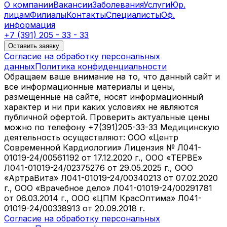
О компании
Вакансии
Заболевания
Услуги
Юр.
лицам
Филиалы
Контакты
Специалисты
Оф.
информация
+7 (391) 205 - 33 - 33
Оставить заявку
Согласие на обработку персональных
данных
Политика конфиденциальности
Обращаем ваше внимание на то, что данный сайт и
все информационные материалы и цены,
размещенные на сайте, носят информационный
характер и ни при каких условиях не являются
публичной офертой. Проверить актуальные цены
можно по телефону +7(391)205-33-33 Медицинскую
деятельность осуществляют: ООО «Центр
Современной Кардиологии» Лицензия № Л041-
01019-24/00561192 от 17.12.2020 г., ООО «ТЕРВЕ»
Л041-01019-24/02375276 от 29.05.2025 г., ООО
«АртраВита» Л041-01019-24/00340213 от 07.02.2020
г., ООО «Врачебное дело» Л041-01019-24/00291781
от 06.03.2014 г., ООО «ЦПМ КрасОптима» Л041-
01019-24/00338913 от 20.09.2018 г.
Согласие на обработку персональных