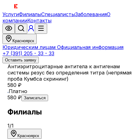
Услуги
Филиалы
Специалисты
Заболевания
О
компании
Контакты
Красноярск
Юридическим лицам
Официальная информация
+7 (391) 205 - 33 - 33
Оставить заявку
Антиэритроцитарные антитела к антигенам
системы резус без определения титра (непрямая
проба Кумбса скрининг)
580 ₽
Платно
580 ₽
Записаться
Филиалы
1
/
1
Красноярск