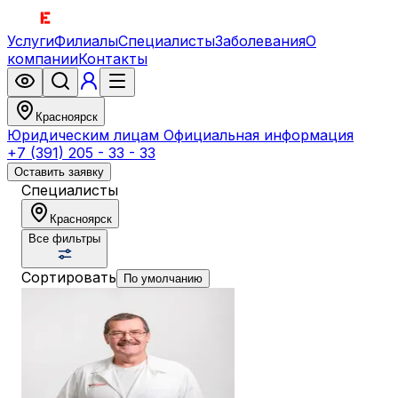
Услуги
Филиалы
Специалисты
Заболевания
О
компании
Контакты
Красноярск
Юридическим лицам
Официальная информация
+7 (391) 205 - 33 - 33
Оставить заявку
Специалисты
Красноярск
Все фильтры
Сортировать
По умолчанию