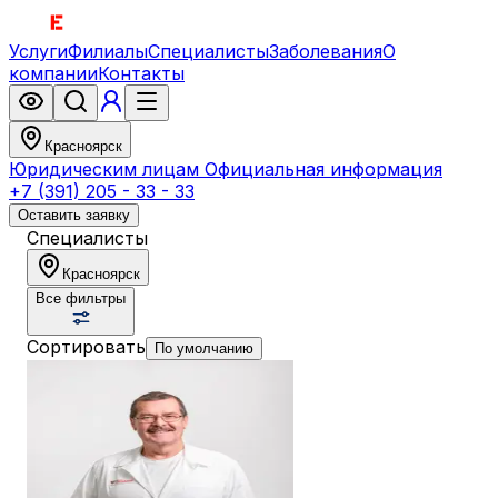
Услуги
Филиалы
Специалисты
Заболевания
О
компании
Контакты
Красноярск
Юридическим лицам
Официальная информация
+7 (391) 205 - 33 - 33
Оставить заявку
Специалисты
Красноярск
Все фильтры
Сортировать
По умолчанию