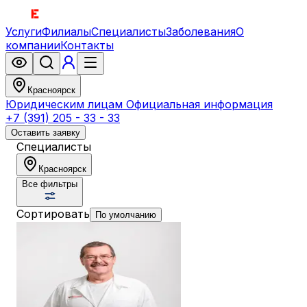
Услуги
Филиалы
Специалисты
Заболевания
О
компании
Контакты
Красноярск
Юридическим лицам
Официальная информация
+7 (391) 205 - 33 - 33
Оставить заявку
Специалисты
Красноярск
Все фильтры
Сортировать
По умолчанию