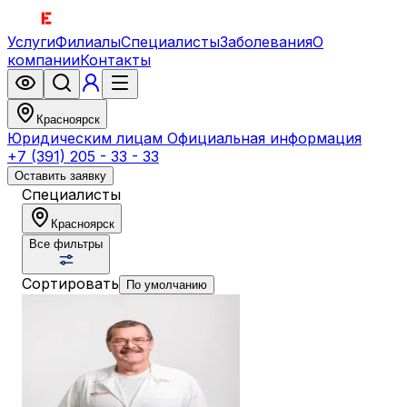
Услуги
Филиалы
Специалисты
Заболевания
О
компании
Контакты
Красноярск
Юридическим лицам
Официальная информация
+7 (391) 205 - 33 - 33
Оставить заявку
Специалисты
Красноярск
Все фильтры
Сортировать
По умолчанию