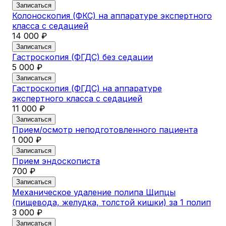
9 
Записаться
Колоноскопия (ФКС) на аппаратуре экспертного
За
класса с седацией
Уд
14 000 ₽
хо
11
Записаться
Гастроскопия (ФГДС) без седации
За
5 000 ₽
Уд
хо
Записаться
13
Гастроскопия (ФГДС) на аппаратуре
экспертного класса с седацией
За
11 000 ₽
Уд
ме
Записаться
15
Прием/осмотр неподготовленного пациента
1 000 ₽
За
Записаться
Прием эндоскописта
700 ₽
Записаться
Механическое удаление полипа Щипцы
(пищевода, желудка, толстой кишки) за 1 полип
3 000 ₽
Записаться