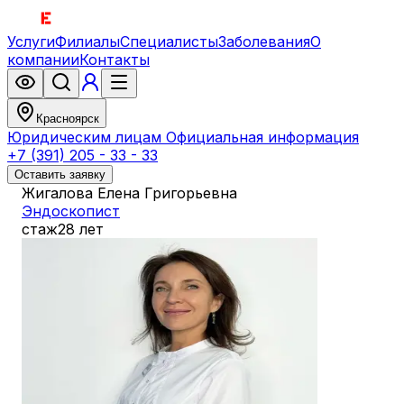
Услуги
Филиалы
Специалисты
Заболевания
О
компании
Контакты
Красноярск
Юридическим лицам
Официальная информация
+7 (391) 205 - 33 - 33
Оставить заявку
Жигалова Елена Григорьевна
Эндоскопист
стаж
28 лет