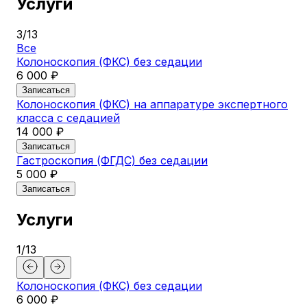
Услуги
3
/
13
Все
Колоноскопия (ФКС) без седации
6 000 ₽
Записаться
Колоноскопия (ФКС) на аппаратуре экспертного
класса с седацией
14 000 ₽
Записаться
Гастроскопия (ФГДС) без седации
5 000 ₽
Записаться
Услуги
1
/
13
Колоноскопия (ФКС) без седации
Уд
6 000 ₽
хо