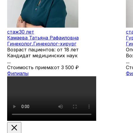
стаж
30 лет
ст
Камаева Татьяна Рафаиловна
Гу
Гинеколог
,
Гинеколог-хирург
Ги
Возраст пациентов: от 18 лет
Оп
Кандидат медицинских наук
Во
...
...
Стоимость приема:
от 3 500
₽
Ст
Филиалы
Фи