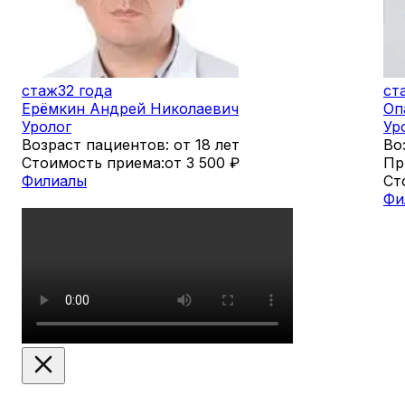
стаж
32 года
ст
Ерёмкин Андрей Николаевич
Оп
Уролог
Ур
Возраст пациентов: от 18 лет
Во
Стоимость приема:
от 3 500
₽
Пр
Филиалы
Ст
Фи